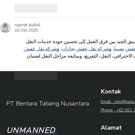
Suka
Balas
najmat alatlal
16 Okt 2025
نسيق الجيد بين فرق العمل إلى تحسين جودة خدمات النقل
فش بصبيا
، و
شركة نقل عفش بجازان
، و
شركة نقل عفش 
 لاحترافي، النقل، التفريغ، ومتابعة مراحل النقل لضمان
Suka
Balas
Kontak
Gabrielle Ann
14 Okt 2025
Email : info@beta
PT Bentara Tabang Nusantara
Bagi pemain yang mencari keseruan dan potensi menang bes
Phone : +62 821
menarik untuk dicoba.
situs slot bonus new member 100
Alamat
UNMANNED